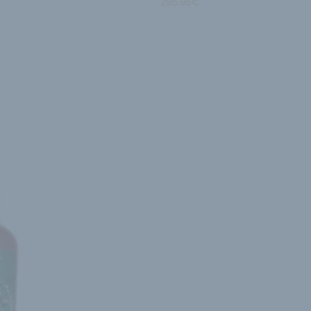
295.95
€