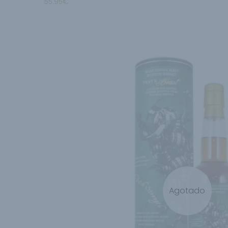
55.95
€
Agotado