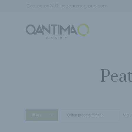
Contactar 24/7:
i@qantimagroup.com
Peat
Most
Filters