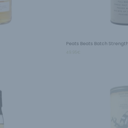
Peats Beats Batch Strengt
49.95
€