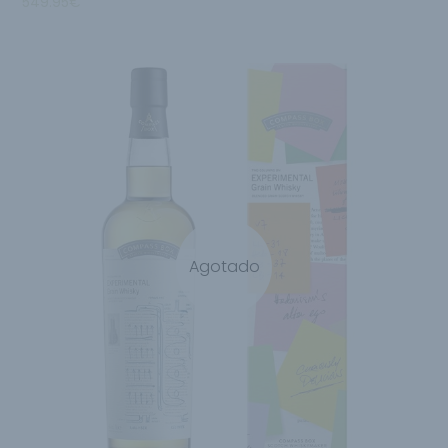
549.95
€
Agotado