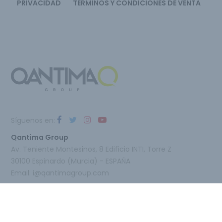
PRIVACIDAD
TÉRMINOS Y CONDICIONES DE VENTA
Síguenos en:
Qantima Group
Av. Teniente Montesinos, 8 Edificio INTI, Torre Z
30100 Espinardo (Murcia) - ESPAÑA
Email:
i@qantimagroup.com