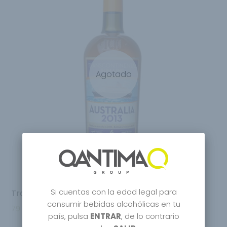
Agotado
Si cuentas con la edad legal para
Transcontinental Rum Line Australia 6 Years
consumir bebidas alcohólicas en tu
79.95
€
país, pulsa
ENTRAR
, de lo contrario