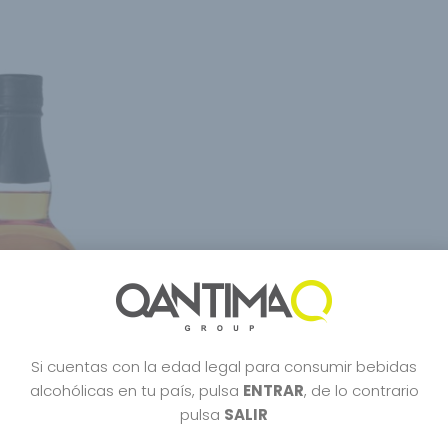
Si cuentas con la edad legal para consumir bebidas
alcohólicas en tu país, pulsa
ENTRAR
, de lo contrario
pulsa
SALIR