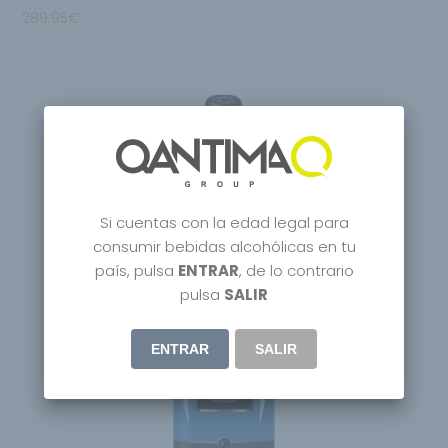
289.95
€
Si cuentas con la edad legal para
consumir bebidas alcohólicas en tu
país, pulsa
ENTRAR
, de lo contrario
pulsa
SALIR
ENTRAR
SALIR