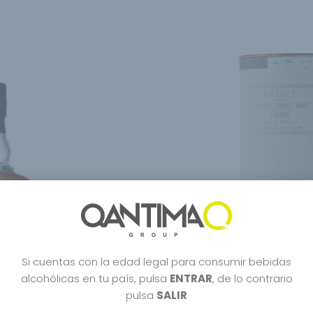
Si cuentas con la edad legal para consumir bebidas
alcohólicas en tu país, pulsa
ENTRAR
, de lo contrario
pulsa
SALIR