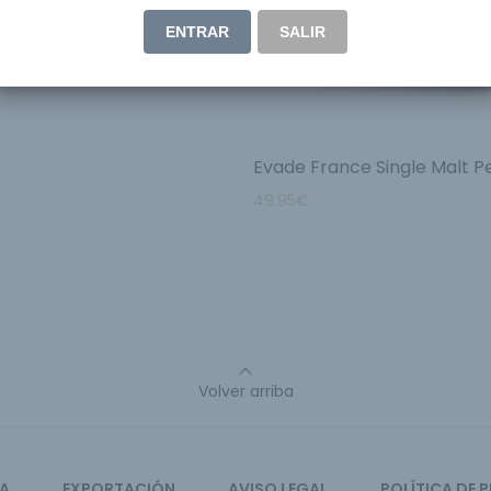
ENTRAR
SALIR
Evade France Single Malt P
49.95
€
Volver arriba
CA
EXPORTACIÓN
AVISO LEGAL
POLÍTICA DE 