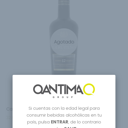
Agotado
Si cuentas con la edad legal para
Carupano Ron Reserva Exclusiva 12 Years
consumir bebidas alcohólicas en tu
32.95
€
país, pulsa
ENTRAR
, de lo contrario