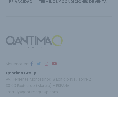
PRIVACIDAD
TÉRMINOS Y CONDICIONES DE VENTA
Síguenos en:
Qantima Group
Av. Teniente Montesinos, 8 Edificio INTI, Torre Z
30100 Espinardo (Murcia) - ESPAÑA
Email:
i@qantimagroup.com