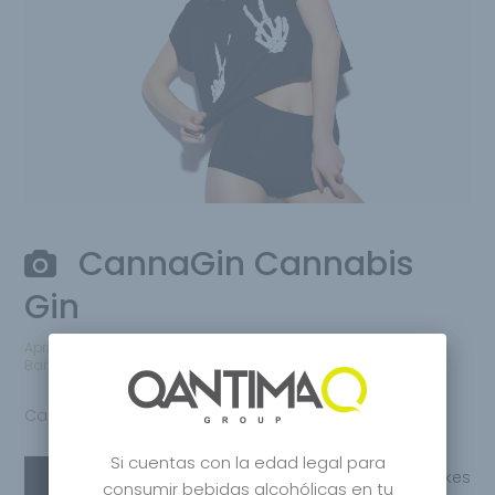
CannaGin Cannabis
Gin
April 26, 2020
by
Qantima Group
Bares
,
Distilled
,
Premium Gin
0 comments
CannaGin Gin
Si cuentas con la edad legal para
Read More
Share
0
Likes
consumir bebidas alcohólicas en tu