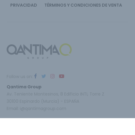
PRIVACIDAD
TÉRMINOS Y CONDICIONES DE VENTA
Follow us on:
Qantima Group
Av. Teniente Montesinos, 8 Edificio INTI, Torre Z
30100 Espinardo (Murcia) - ESPAÑA
Email:
i@qantimagroup.com