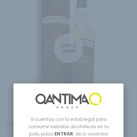
Out Of
Stock
Si cuentas con la edad legal para
Compass Box The Peat Monster Scotch Whisky
consumir bebidas alcohólicas en tu
86.95
€
país, pulsa
ENTRAR
, de lo contrario