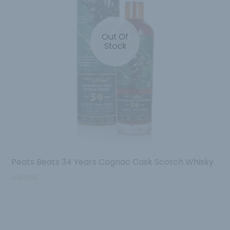
Out Of
Stock
Peats Beats 34 Years Cognac Cask Scotch Whisky
419.95
€