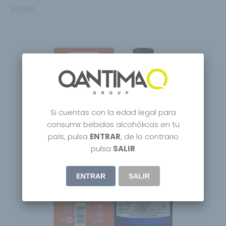
59.95
€
Si cuentas con la edad legal para
consumir bebidas alcohólicas en tu
país, pulsa
ENTRAR
, de lo contrario
pulsa
SALIR
ENTRAR
SALIR