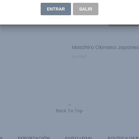
ENTRAR
SALIR
Masahiro Okinawa Japanese
64.95
€
Back To Top
CA
EXPORTACIÓN
AVISO LEGAL
POLÍTICA DE 