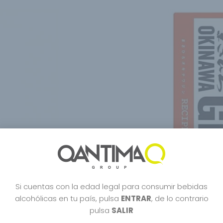
Si cuentas con la edad legal para consumir bebidas
alcohólicas en tu país, pulsa
ENTRAR
, de lo contrario
pulsa
SALIR