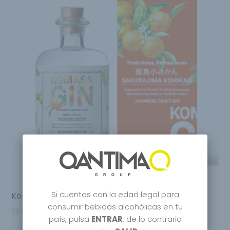
Si cuentas con la edad legal para
Komasa Komikan Japanese Craft Gin
consumir bebidas alcohólicas en tu
36.95
€
país, pulsa
ENTRAR
, de lo contrario