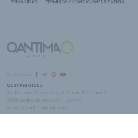
PRIVACIDAD
TÉRMINOS Y CONDICIONES DE VENTA
Follow us on:
Qantima Group
Av. Teniente Montesinos, 8 Edificio INTI, Torre Z
30100 Espinardo (Murcia) - ESPAÑA
Email:
i@qantimagroup.com