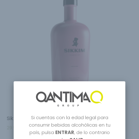
Si cuentas con la edad legal para
Sikkim Fraise Distilled Gin
consumir bebidas alcohólicas en tu
29.95
€
–
31.95
€
país, pulsa
ENTRAR
, de lo contrario