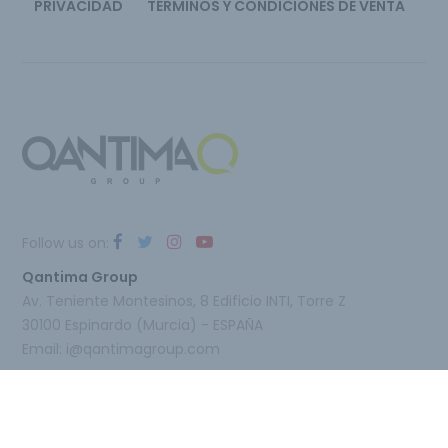
PRIVACIDAD
TÉRMINOS Y CONDICIONES DE VENTA
Follow us on:
Qantima Group
Av. Teniente Montesinos, 8 Edificio INTI, Torre Z
30100 Espinardo (Murcia) - ESPAÑA
Email:
i@qantimagroup.com