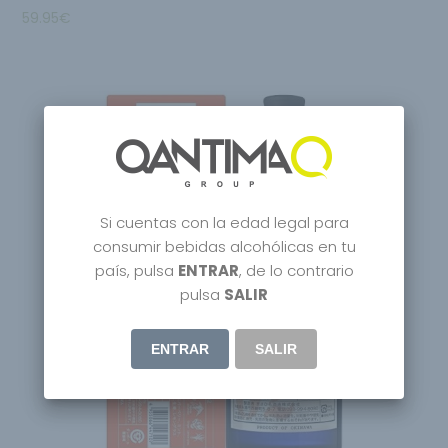
59.95
€
Si cuentas con la edad legal para
consumir bebidas alcohólicas en tu
país, pulsa
ENTRAR
, de lo contrario
pulsa
SALIR
ENTRAR
SALIR