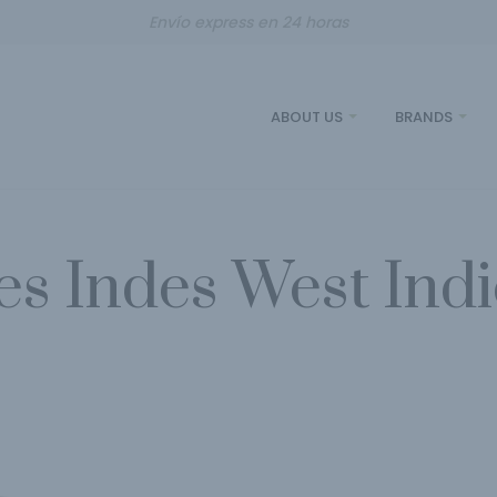
Envío express en 24 horas
ABOUT US
BRANDS
s Indes West Indi