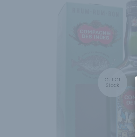
Out Of
Stock