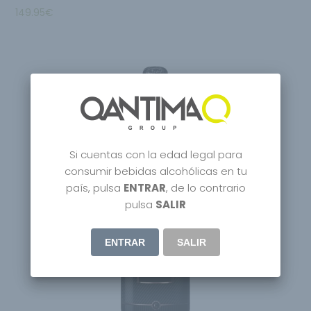
149.95
€
Si cuentas con la edad legal para
consumir bebidas alcohólicas en tu
país, pulsa
ENTRAR
, de lo contrario
pulsa
SALIR
ENTRAR
SALIR