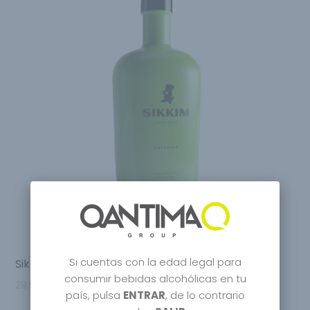
Si cuentas con la edad legal para
Sikkim Greenery Distilled Gin
consumir bebidas alcohólicas en tu
29.95
€
–
31.95
€
país, pulsa
ENTRAR
, de lo contrario