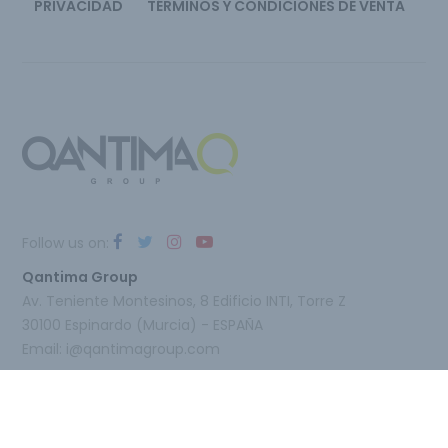
PRIVACIDAD
TÉRMINOS Y CONDICIONES DE VENTA
Follow us on:
Qantima Group
Av. Teniente Montesinos, 8 Edificio INTI, Torre Z
30100 Espinardo (Murcia) - ESPAÑA
Email:
i@qantimagroup.com