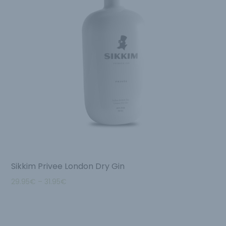
Sikkim Privee London Dry Gin
29.95
€
–
31.95
€