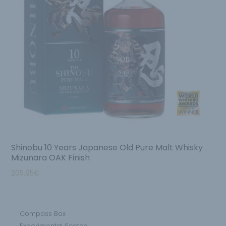
Shinobu 10 Years Japanese Old Pure Malt Whisky
Mizunara OAK Finish
205.95
€
Compass Box
Experimental Scotch