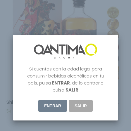
Si cuentas con la edad legal para
consumir bebidas alcohólicas en tu
país, pulsa
ENTRAR
, de lo contrario
pulsa
SALIR
Shinobu Japanase Blended Whisky Mizunara OAK
ENTRAR
SALIR
54.95
€