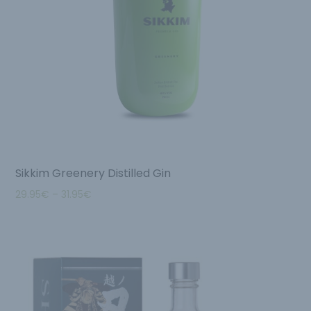
Sikkim Greenery Distilled Gin
29.95
€
–
31.95
€