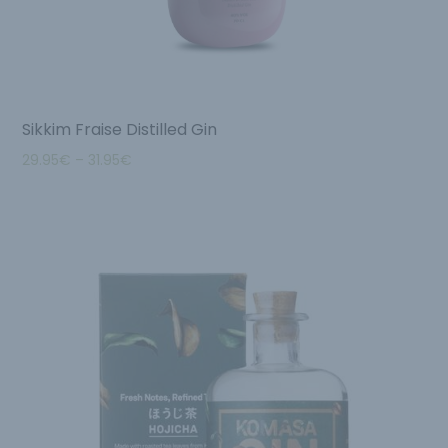
Sikkim Fraise Distilled Gin
29.95
€
–
31.95
€