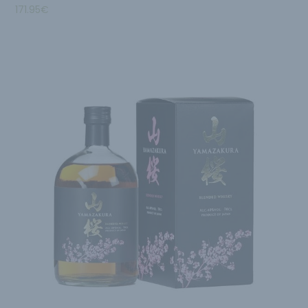
171.95
€