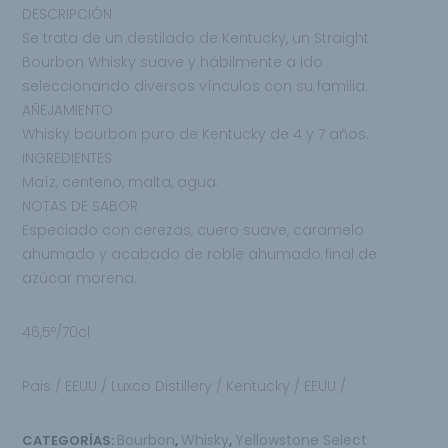
DESCRIPCIÓN
Se trata de un destilado de Kentucky, un Straight
Bourbon Whisky suave y hábilmente a ido
seleccionando diversos vínculos con su familia.
AÑEJAMIENTO
Whisky bourbon puro de Kentucky de 4 y 7 años.
INGREDIENTES
Maíz, centeno, malta, agua.
NOTAS DE SABOR
Especiado con cerezas, cuero suave, caramelo
ahumado y acabado de roble ahumado final de
azúcar morena.
46,5º/70cl
Pais / EEUU / Luxco Distillery / Kentucky / EEUU /
Bourbon
Whisky
Yellowstone Select
CATEGORÍAS:
,
,