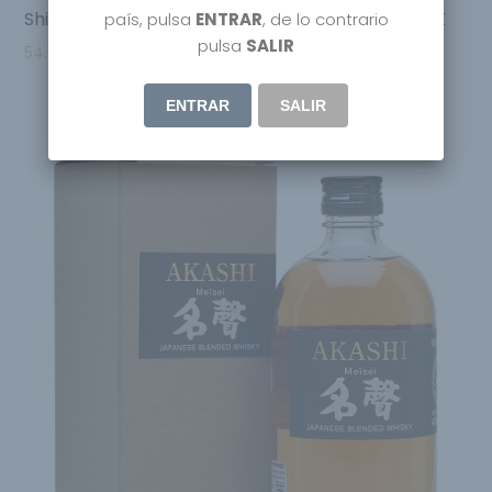
Shinobu Japanase Blended Whisky Mizunara OAK
país, pulsa
ENTRAR
, de lo contrario
pulsa
SALIR
54.95
€
ENTRAR
SALIR