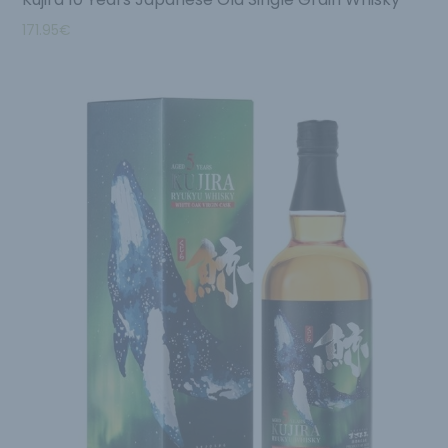
171.95
€