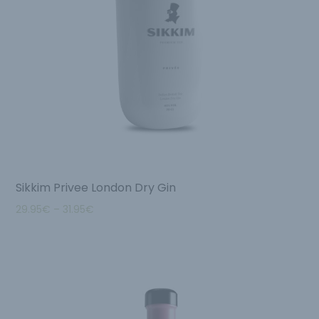
Sikkim Privee London Dry Gin
29.95
€
–
31.95
€