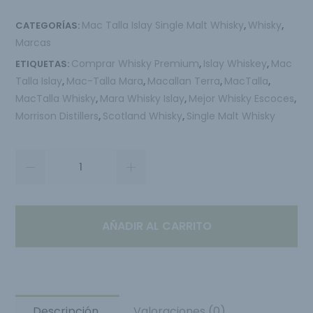
Mac Talla Islay Single Malt Whisky
Whisky
CATEGORÍAS:
,
,
Marcas
Comprar Whisky Premium
Islay Whiskey
Mac
ETIQUETAS:
,
,
Talla Islay
Mac-Talla Mara
Macallan Terra
MacTalla
,
,
,
,
MacTalla Whisky
Mara Whisky Islay
Mejor Whisky Escoces
,
,
,
Morrison Distillers
Scotland Whisky
Single Malt Whisky
,
,
AÑADIR AL CARRITO
Descripción
Valoraciones (0)