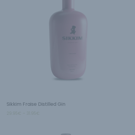
Sikkim Fraise Distilled Gin
29.95
€
–
31.95
€