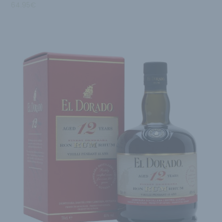
64.95
€