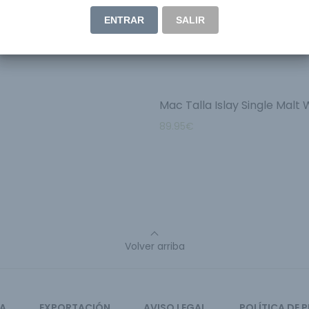
ENTRAR
SALIR
Mac Talla Islay Single Malt 
89.95
€
Volver arriba
CA
EXPORTACIÓN
AVISO LEGAL
POLÍTICA DE 