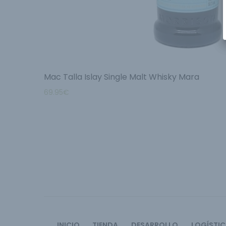
Mac Talla Islay Single Malt Whisky Mara
69.95
€
INICIO
TIENDA
DESARROLLO
LOGÍSTI