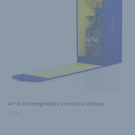
44º N Gin Imagined By Comte De Grasse
74.95
€