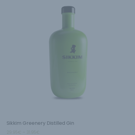
Sikkim Greenery Distilled Gin
29.95
€
–
31.95
€