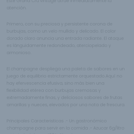
Este Grand Cru vintage atrae inmediatamente la
atención.
Primero, con su preciosa y persistente corona de
burbujas, como un velo mullido y delicado. El color
dorado claro anuncia una entrada radiante. El ataque
es lánguidamente redondeado, aterciopelado y
armonioso.
El champagne despliega una paleta de sabores en un
juego de equilibrio estrictamente orquestado.Aquí no
hay efervescencia efusiva, sino más bien una
flexibilidad etérea con burbujas cremosas y
extremadamente finas, y deliciosos sabores de frutas
amarillas y nueces, elevados por una nota de frescura.
Principales Caracteristicas .- Un gastronómico
champagne para servir en la comida .- Azucar 6g/litro