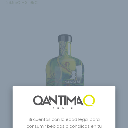
29.95
€
–
31.95
€
Si cuentas con la edad legal para
consumir bebidas alcohólicas en tu