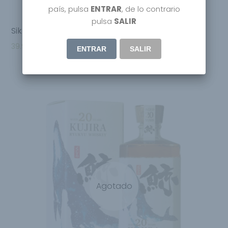
país, pulsa
ENTRAR
, de lo contrario
pulsa
SALIR
Sikkim Limon Ecological Distilled Gin
39.95
€
ENTRAR
SALIR
Agotado