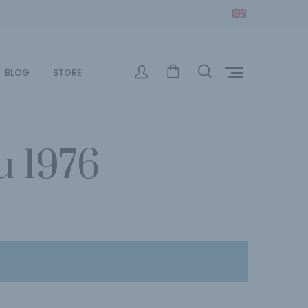
BLOG
STORE
u 1976