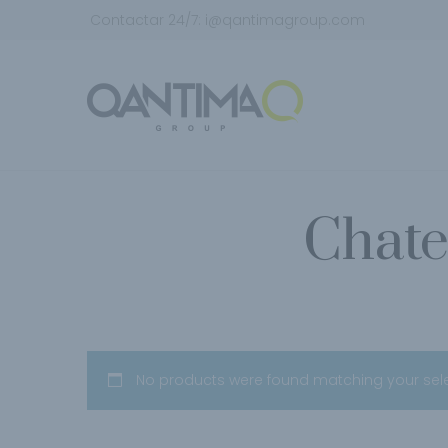
Contactar 24/7:
i@qantimagroup.com
Chate
No products were found matching your sele