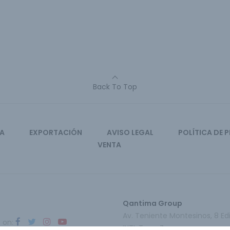
Back To Top
CA
EXPORTACIÓN
AVISO LEGAL
POLÍTICA DE 
VENTA
Qantima Group
Av. Teniente Montesinos, 8 Edi
s on:
INTI, Torre Z