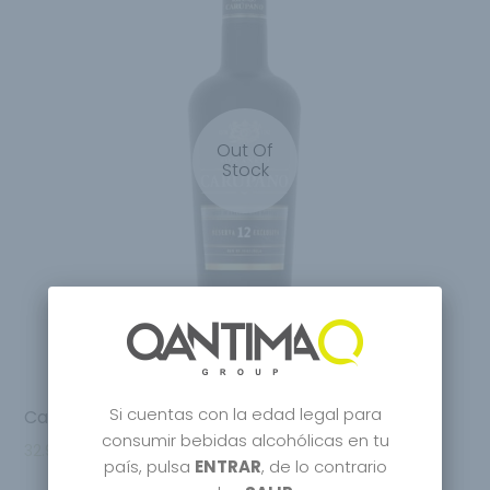
Out Of
Stock
Si cuentas con la edad legal para
Carupano Ron Reserva Exclusiva 12 Years
consumir bebidas alcohólicas en tu
32.95
€
país, pulsa
ENTRAR
, de lo contrario