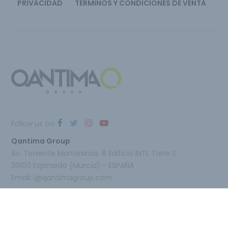
PRIVACIDAD
TÉRMINOS Y CONDICIONES DE VENTA
Follow us on:
Qantima Group
Av. Teniente Montesinos, 8 Edificio INTI, Torre Z
30100 Espinardo (Murcia) - ESPAÑA
Email:
i@qantimagroup.com