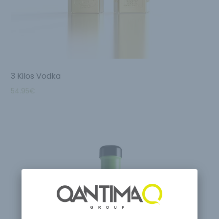
3 Kilos Vodka
54.95
€