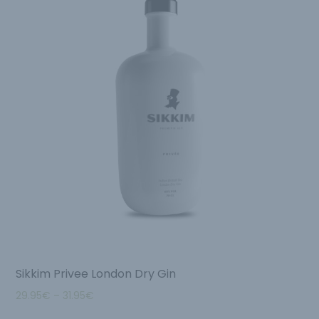
Sikkim Privee London Dry Gin
29.95
€
–
31.95
€