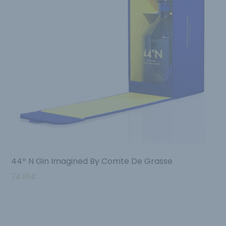
44º N Gin Imagined By Comte De Grasse
74.95
€