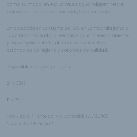
como su moda, en exclusiva, su agua “oligominerale”
baja en contenido de minerales, baja en sodio.
Embotellada en La Fuente Del Sol, en Lombardia junto al
Lago Di Como en Italia. Respetando el medio ambiente
y en cumplimiento total de los mas estrictos
estándares de higiene y controles de calidad.
Disponible con gas y sin gas.
24 x 33cl
12 x 75cl
Pais / Italia / Fonte Sol Via Garibaldi, 1 A / 25080
Nuvolento – Brescia /