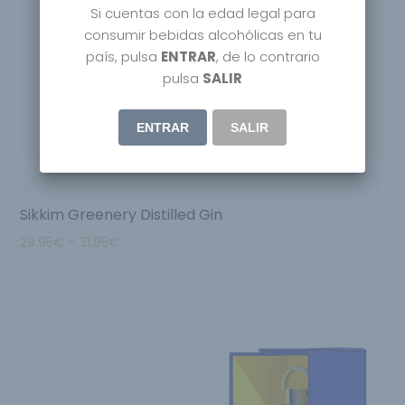
Si cuentas con la edad legal para
consumir bebidas alcohólicas en tu
país, pulsa
ENTRAR
, de lo contrario
pulsa
SALIR
ENTRAR
SALIR
Sikkim Greenery Distilled Gin
29.95
€
–
31.95
€