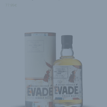
77.95
€