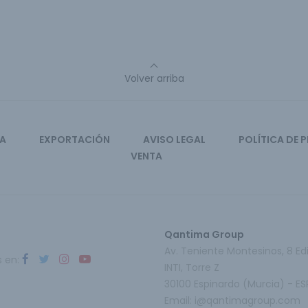
Volver arriba
CA
EXPORTACIÓN
AVISO LEGAL
POLÍTICA DE 
VENTA
Qantima Group
Av. Teniente Montesinos, 8 Edi
s en:
INTI, Torre Z
30100 Espinardo (Murcia) - E
Email:
i@qantimagroup.com