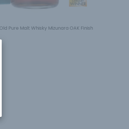
Old Pure Malt Whisky Mizunara OAK Finish