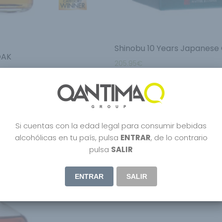
Shinobu 10 Years Japanese 
OAK
205.95
€
Si cuentas con la edad legal para consumir bebidas
alcohólicas en tu país, pulsa
ENTRAR
, de lo contrario
pulsa
SALIR
ENTRAR
SALIR