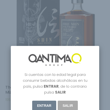
Si cuentas con la edad legal para
consumir bebidas alcohólicas en tu
país, pulsa
ENTRAR
, de lo contrario
The Shin 10 Years Japanase Pure Malt Whisky
Mizunara OAK
pulsa
SALIR
195.95
€
ENTRAR
SALIR