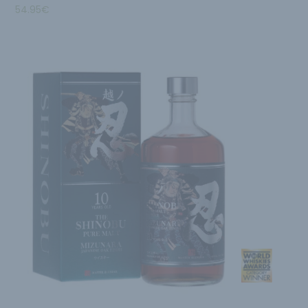
54.95
€