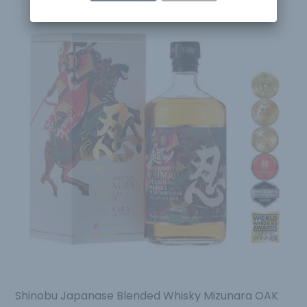
Shinobu Japanase Blended Whisky Mizunara OAK