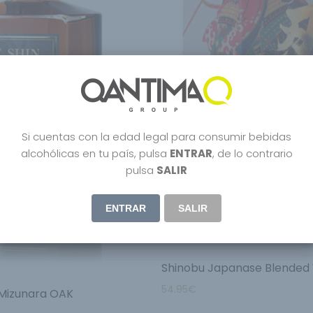
Si cuentas con la edad legal para consumir bebidas
alcohólicas en tu país, pulsa
ENTRAR
, de lo contrario
pulsa
SALIR
ENTRAR
SALIR
Shinobu Japanase Blended
54.95
€
 Mizunara OAK