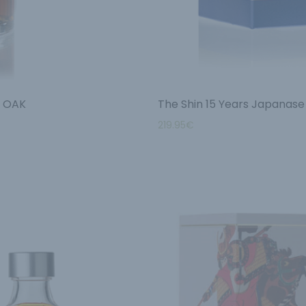
a OAK
The Shin 15 Years Japanase
219.95
€