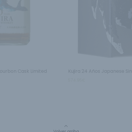
Bourbon Cask Limited
Kujira 24 Años Japanese Si
574.95
€
Volver arriba