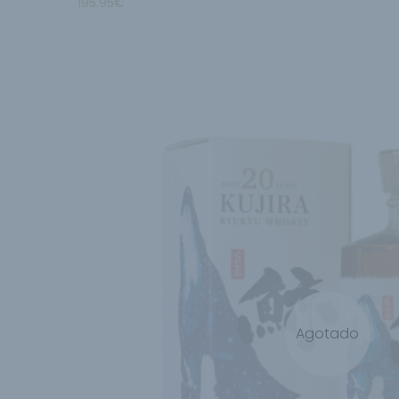
195.95
€
Agotado