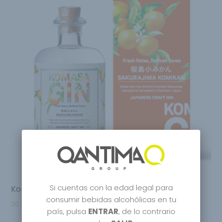
Si cuentas con la edad legal para
Komasa Komikan Japanese Craft Gin
consumir bebidas alcohólicas en tu
36.95
€
país, pulsa
ENTRAR
, de lo contrario