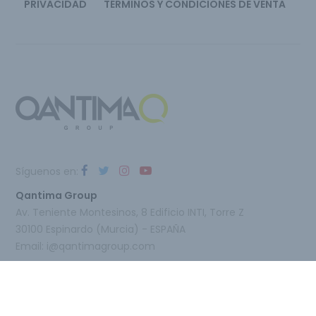
PRIVACIDAD
TÉRMINOS Y CONDICIONES DE VENTA
Síguenos en:
Qantima Group
Av. Teniente Montesinos, 8 Edificio INTI, Torre Z
30100 Espinardo (Murcia) - ESPAÑA
Email:
i@qantimagroup.com