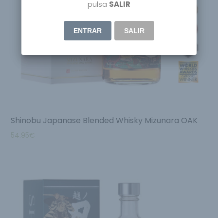
pulsa
SALIR
ENTRAR
SALIR
Shinobu Japanase Blended Whisky Mizunara OAK
54.95
€