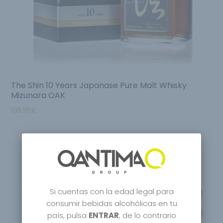
The Shin 10 Years Japanase Pure Malt Whisky
Mizunara OAK
195.95
€
Si cuentas con la edad legal para
consumir bebidas alcohólicas en tu
país, pulsa
ENTRAR
, de lo contrario