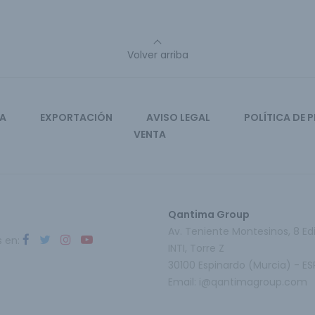
Volver arriba
CA
EXPORTACIÓN
AVISO LEGAL
POLÍTICA DE 
VENTA
Qantima Group
Av. Teniente Montesinos, 8 Edi
s en:
INTI, Torre Z
30100 Espinardo (Murcia) - E
Email:
i@qantimagroup.com