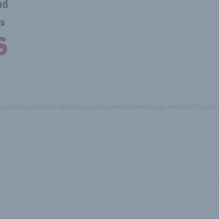
s
ts
,
Creative
,
Distilled
,
Lifestyle
,
Organic wine
,
Parker
,
People
,
Premium Gin
,
Unc