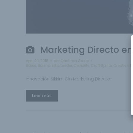
Marketing Directo en
April 20, 2018
por
Qantima Group
Bares
,
Barman
,
Bartender
,
Celebrity
,
Craft Spirits
,
Creative
,
D
Innovación Sikkim Gin Marketing Directo
Leer más