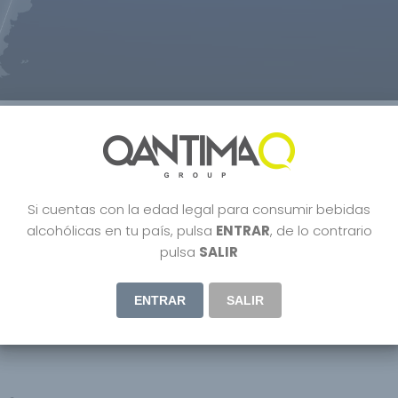
trevista a nuestro CEO Manuel 
istilled
,
Dubai
,
Lifestyle
,
Organic wine
,
Parker
,
People
,
Premium Gin
,
Uncatego
Si cuentas con la edad legal para consumir bebidas
alcohólicas en tu país, pulsa
ENTRAR
, de lo contrario
pulsa
SALIR
ENTRAR
SALIR