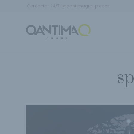
Contactar 24/7:
i@qantimagroup.com
sp