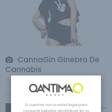
CannaGin Ginebra De
Cannabis
April 26, 2020
por
Qantima Group
Bares
,
Distilled
,
Premium Gin
0 comentarios
CannaGin Ginebra
Si cuentas con la edad legal para
Leer más
Compartir
0
Gustos
consumir bebidas alcohólicas en tu