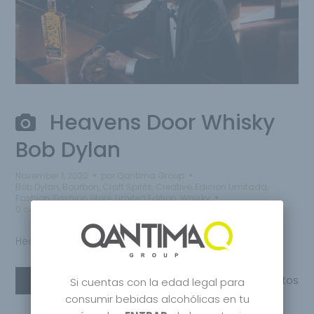
Heavens Door Whisky
Bob Dylan
November 1, 2020
por
Qantima Group
Bob Dylan
,
Bourbon
,
Craft Spirits
,
Creative
,
Edicion Limitada
,
Fashion
,
Fashion Store
,
Limited Edition
,
Whisky
0 comentarios
Heavens Door Whisky
Leer más
Compartir
0
Gustos
Si cuentas con la edad legal para
consumir bebidas alcohólicas en tu