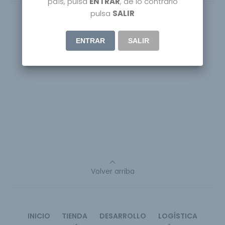
país, pulsa
ENTRAR
, de lo contrario
pulsa
SALIR
ENTRAR
SALIR
Volver arriba
INICIO
TIENDA
DESARROLLO
LOGÍSTICA