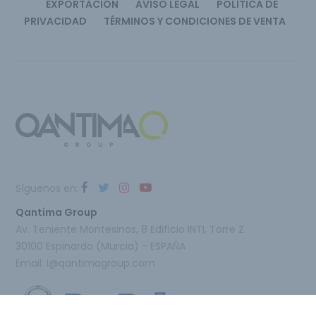
EXPORTACIÓN
AVISO LEGAL
POLÍTICA DE
PRIVACIDAD
TÉRMINOS Y CONDICIONES DE VENTA
Síguenos en:
Qantima Group
Av. Teniente Montesinos, 8 Edificio INTI, Torre Z
30100 Espinardo (Murcia) - ESPAÑA
Email:
i@qantimagroup.com