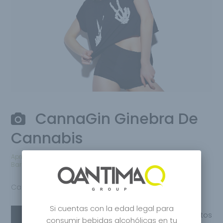
CannaGin Ginebra De
Cannabis
April 26, 2020
por
Qantima Group
Bares
,
Distilled
,
Premium Gin
0 comentarios
CannaGin Ginebra
Si cuentas con la edad legal para
Leer más
Compartir
0
Gustos
consumir bebidas alcohólicas en tu