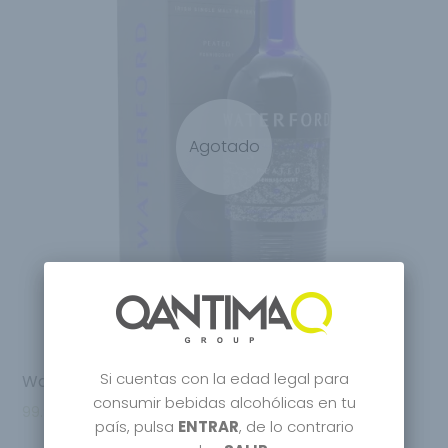
Agotado
Si cuentas con la edad legal para
Waterford Single Malt Whisky Fenniscourt 1.1
consumir bebidas alcohólicas en tu
99.95
€
país, pulsa
ENTRAR
, de lo contrario