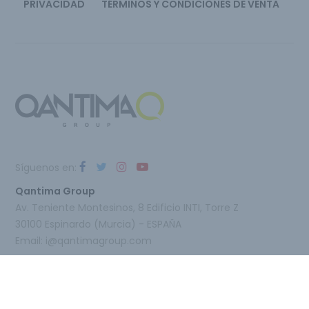
PRIVACIDAD
TÉRMINOS Y CONDICIONES DE VENTA
Síguenos en:
Qantima Group
Av. Teniente Montesinos, 8 Edificio INTI, Torre Z
30100 Espinardo (Murcia) - ESPAÑA
Email:
i@qantimagroup.com