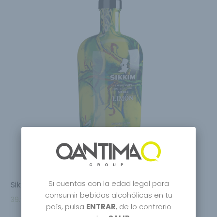
Si cuentas con la edad legal para
Sikkim Limon Ecological Distilled Gin
consumir bebidas alcohólicas en tu
39.95
€
país, pulsa
ENTRAR
, de lo contrario