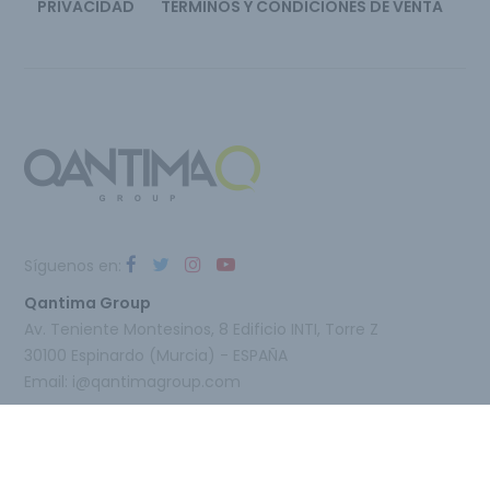
PRIVACIDAD
TÉRMINOS Y CONDICIONES DE VENTA
Síguenos en:
Qantima Group
Av. Teniente Montesinos, 8 Edificio INTI, Torre Z
30100 Espinardo (Murcia) - ESPAÑA
Email:
i@qantimagroup.com