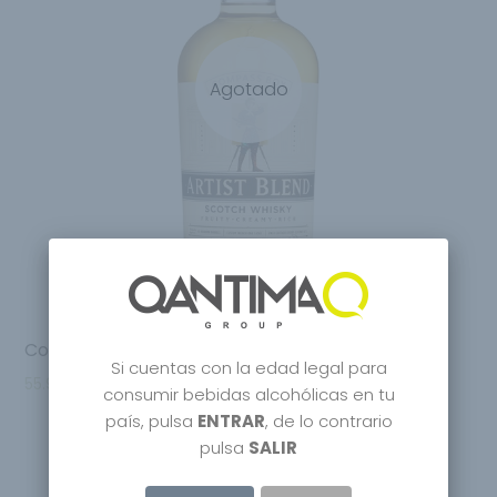
Agotado
Compass Box Artist Blend Scotch Whisky
Si cuentas con la edad legal para
55.95
€
consumir bebidas alcohólicas en tu
país, pulsa
ENTRAR
, de lo contrario
pulsa
SALIR