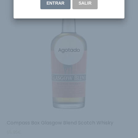
ENTRAR
SALIR
Agotado
Compass Box Glasgow Blend Scotch Whisky
55.95
€