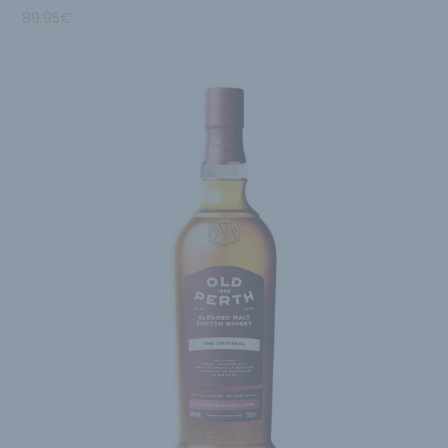
89.95
€