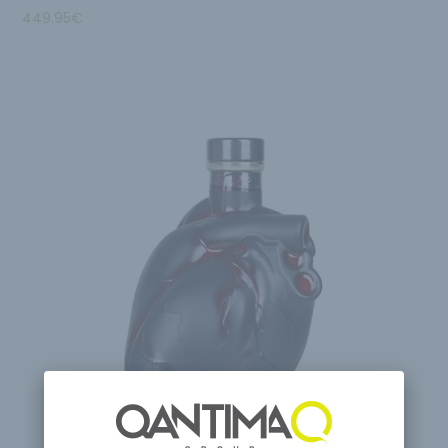
449.95
€