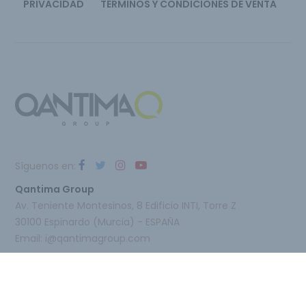
PRIVACIDAD
TÉRMINOS Y CONDICIONES DE VENTA
Síguenos en:
Qantima Group
Av. Teniente Montesinos, 8 Edificio INTI, Torre Z
30100 Espinardo (Murcia) - ESPAÑA
Email:
i@qantimagroup.com