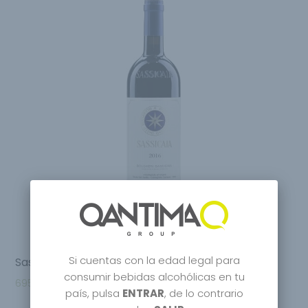
Si cuentas con la edad legal para
Sassicaia Tenuta San Guido 1998
consumir bebidas alcohólicas en tu
695.95
€
país, pulsa
ENTRAR
, de lo contrario