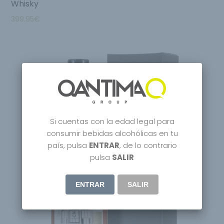
Whisky
399.95
€
Si cuentas con la edad legal para
consumir bebidas alcohólicas en tu
país, pulsa
ENTRAR
, de lo contrario
pulsa
SALIR
ENTRAR
SALIR