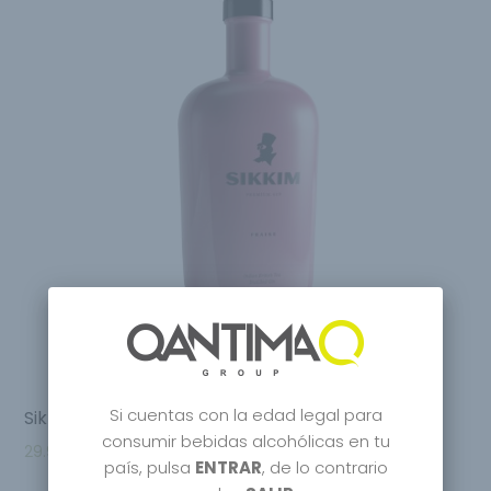
Si cuentas con la edad legal para
Sikkim Fraise Distilled Gin
consumir bebidas alcohólicas en tu
29.95
€
–
31.95
€
país, pulsa
ENTRAR
, de lo contrario