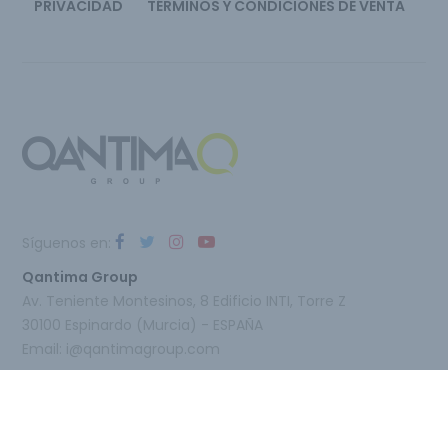
PRIVACIDAD
TÉRMINOS Y CONDICIONES DE VENTA
Síguenos en:
Qantima Group
Av. Teniente Montesinos, 8 Edificio INTI, Torre Z
30100 Espinardo (Murcia) - ESPAÑA
Email:
i@qantimagroup.com