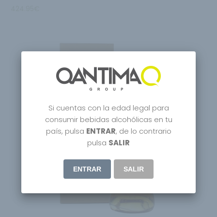
424.95
€
Si cuentas con la edad legal para
consumir bebidas alcohólicas en tu
país, pulsa
ENTRAR
, de lo contrario
Agotado
pulsa
SALIR
ENTRAR
SALIR