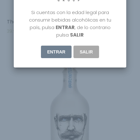
Si cuentas con la edad legal para
consumir bebidas alcohólicas en tu
The Illusionist Dry Gin
país, pulsa
ENTRAR
, de lo contrario
39.95
€
pulsa
SALIR
ENTRAR
SALIR