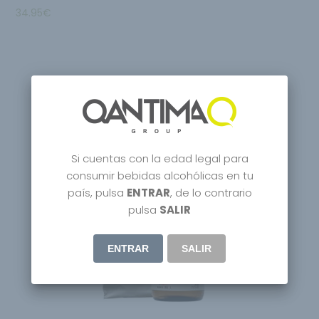
34.95
€
Si cuentas con la edad legal para
consumir bebidas alcohólicas en tu
país, pulsa
ENTRAR
, de lo contrario
pulsa
SALIR
ENTRAR
SALIR