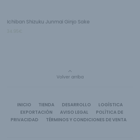
Ichiban Shizuku Junmai Ginjo Sake
34.95
€
Volver arriba
INICIO
TIENDA
DESARROLLO
LOGÍSTICA
EXPORTACIÓN
AVISO LEGAL
POLÍTICA DE
PRIVACIDAD
TÉRMINOS Y CONDICIONES DE VENTA