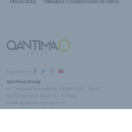
PRIVACIDAD
TÉRMINOS Y CONDICIONES DE VENTA
Síguenos en:
Qantima Group
Av. Teniente Montesinos, 8 Edificio INTI, Torre Z
30100 Espinardo (Murcia) - ESPAÑA
Email:
i@qantimagroup.com