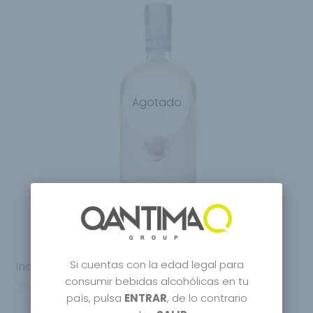
Agotado
Si cuentas con la edad legal para
Indian Summer Saffron Infused Gin
consumir bebidas alcohólicas en tu
29.95
€
país, pulsa
ENTRAR
, de lo contrario