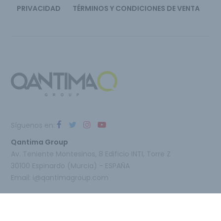
PRIVACIDAD
TÉRMINOS Y CONDICIONES DE VENTA
Síguenos en:
Qantima Group
Av. Teniente Montesinos, 8 Edificio INTI, Torre Z
30100 Espinardo (Murcia) - ESPAÑA
Email:
i@qantimagroup.com