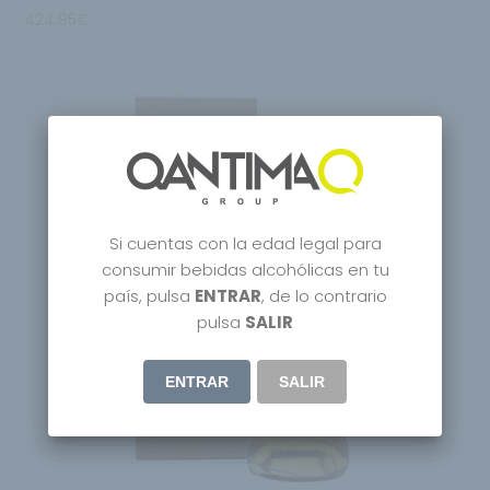
424.95
€
Si cuentas con la edad legal para
consumir bebidas alcohólicas en tu
país, pulsa
ENTRAR
, de lo contrario
Agotado
pulsa
SALIR
ENTRAR
SALIR