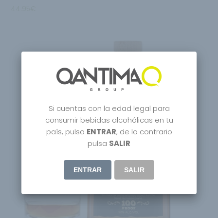
44.95
€
Si cuentas con la edad legal para
consumir bebidas alcohólicas en tu
país, pulsa
ENTRAR
, de lo contrario
Agotado
pulsa
SALIR
ENTRAR
SALIR