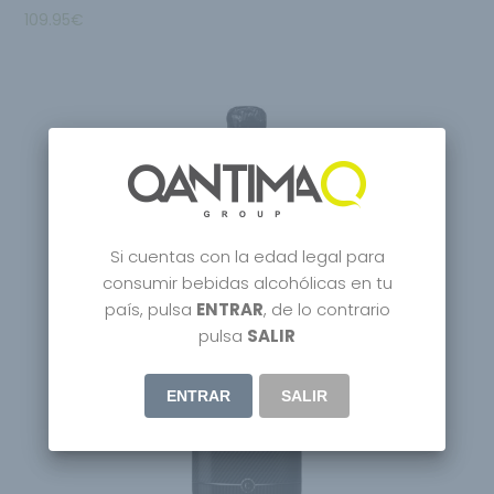
109.95
€
Si cuentas con la edad legal para
consumir bebidas alcohólicas en tu
país, pulsa
ENTRAR
, de lo contrario
pulsa
SALIR
ENTRAR
SALIR