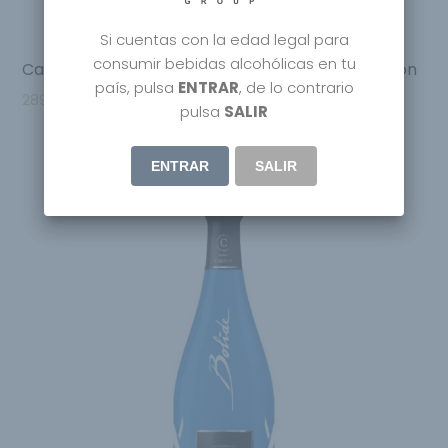
Si cuentas con la edad legal para
consumir bebidas alcohólicas en tu
Carbon Champagne Bugatti Limited Edition Chiron
país, pulsa
ENTRAR
, de lo contrario
289.95
€
pulsa
SALIR
ENTRAR
SALIR